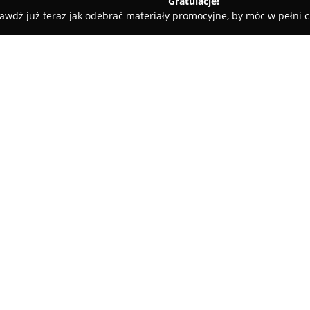
Gratulacje!
awdź już teraz jak odebrać materiały promocyjne, by móc w pełni c
Sewa Apartamenty Kraków
O firmie:
Sewa Apartamenty Kraków
za
centralnej części historycznego
obiektu umożliwia łatwy i szyb
tym do Rynku Głównego, Sukienn
Pokaż więcej >>
spacerem dzieli go również o
Apartamenty i pokoje zostały 
oferując na przykład darmowe 
które pozwalają na samodzieln
posiada własną łazienkę, a czę
relaks w ścisłym centrum miast