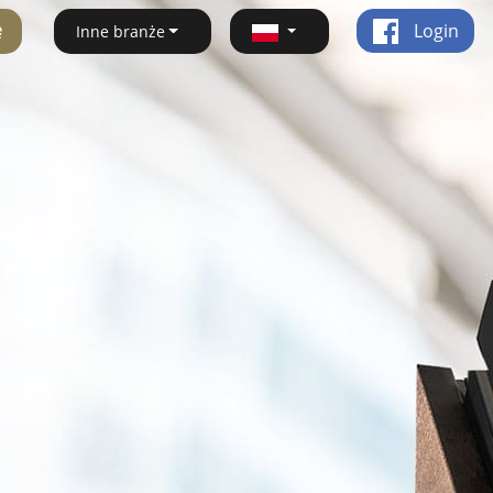
ę
Login
Inne branże