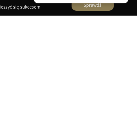
Sprawdź
ieszyć się sukcesem.
pewnia komfortowe opcje zakwaterowania w
 Krakowa, przy ulicy Szewskiej 12. Lokalizacja
ki dostęp do najważniejszych punktów miasta, w
ic oraz Bazyliki Mariackiej. Zaledwie kilka minut
d Zamku Królewskiego na Wawelu.
urządzone z myślą o wygodzie odwiedzających,
WiFi i aneksy kuchenne w wybranych lokalach,
e przygotowywanie posiłków. Każda jednostka
ść z nich oferuje widok na ogród, co umożliwia
a. Obiekt łączy zabytkowe otoczenie z