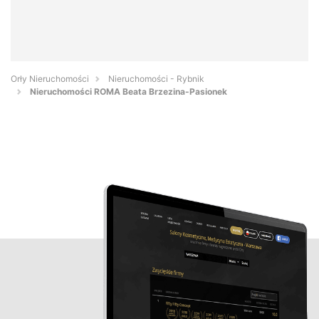
Orły Nieruchomości
Nieruchomości - Rybnik
Nieruchomości ROMA Beata Brzezina-Pasionek