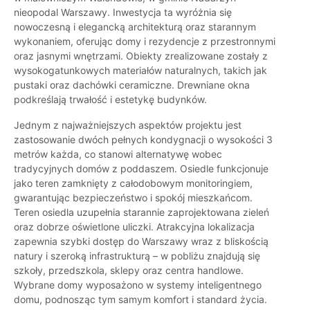
nieopodal Warszawy. Inwestycja ta wyróżnia się
nowoczesną i elegancką architekturą oraz starannym
wykonaniem, oferując domy i rezydencje z przestronnymi
oraz jasnymi wnętrzami. Obiekty zrealizowane zostały z
wysokogatunkowych materiałów naturalnych, takich jak
pustaki oraz dachówki ceramiczne. Drewniane okna
podkreślają trwałość i estetykę budynków.
Jednym z najważniejszych aspektów projektu jest
zastosowanie dwóch pełnych kondygnacji o wysokości 3
metrów każda, co stanowi alternatywę wobec
tradycyjnych domów z poddaszem. Osiedle funkcjonuje
jako teren zamknięty z całodobowym monitoringiem,
gwarantując bezpieczeństwo i spokój mieszkańcom.
Teren osiedla uzupełnia starannie zaprojektowana zieleń
oraz dobrze oświetlone uliczki. Atrakcyjna lokalizacja
zapewnia szybki dostęp do Warszawy wraz z bliskością
natury i szeroką infrastrukturą – w pobliżu znajdują się
szkoły, przedszkola, sklepy oraz centra handlowe.
Wybrane domy wyposażono w systemy inteligentnego
domu, podnosząc tym samym komfort i standard życia.