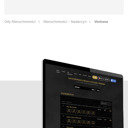
Orły Nieruchomości
Nieruchomości - Nadarzyn
Ventana