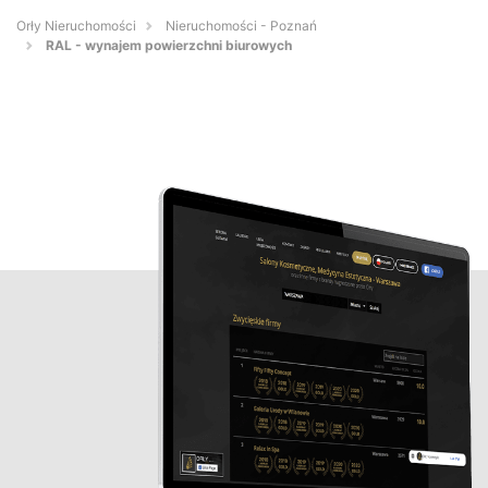
Orły Nieruchomości
Nieruchomości - Poznań
RAL - wynajem powierzchni biurowych