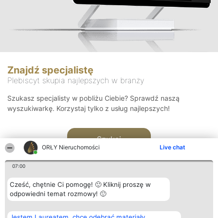
Znajdź specjalistę
Plebiscyt skupia najlepszych w branży
Szukasz specjalisty w pobliżu Ciebie? Sprawdź naszą
wyszukiwarkę. Korzystaj tylko z usług najlepszych!
Szukaj
ORŁY Nieruchomości
Live chat
07:00
Cześć, chętnie Ci pomogę! 🙂 Kliknij proszę w
odpowiedni temat rozmowy! 🙂
Organizator plebiscytu
Plebiscyt
Kontakt
Jestem Laureatem, chcę odebrać materiały
Bright Side Solutions sp. z o.
Laureaci
Kontakt