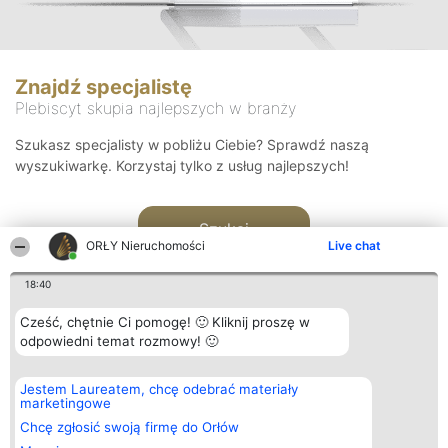
Znajdź specjalistę
Plebiscyt skupia najlepszych w branży
Szukasz specjalisty w pobliżu Ciebie? Sprawdź naszą
wyszukiwarkę. Korzystaj tylko z usług najlepszych!
Szukaj
ORŁY Nieruchomości
Live chat
18:40
Cześć, chętnie Ci pomogę! 🙂 Kliknij proszę w
odpowiedni temat rozmowy! 🙂
Organizator plebiscytu
Plebiscyt
Kontakt
Jestem Laureatem, chcę odebrać materiały
Bright Side Solutions sp. z o.
Laureaci
Kontakt
marketingowe
o. sp. k.
Lista
ul. Ruska 22
wszystkich
Chcę zgłosić swoją firmę do Orłów
Wrocław 50-079
Laureatów