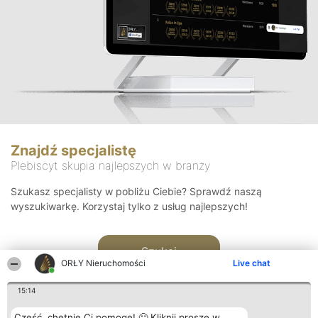
Znajdź specjalistę
Plebiscyt skupia najlepszych w branży
Szukasz specjalisty w pobliżu Ciebie? Sprawdź naszą
wyszukiwarkę. Korzystaj tylko z usług najlepszych!
Szukaj
ORŁY Nieruchomości
Live chat
15:14
Cześć, chętnie Ci pomogę! 🙂 Kliknij proszę w