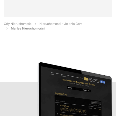
Orły Nieruchomości
Nieruchomości - Jelenia Góra
Marles Nieruchomości