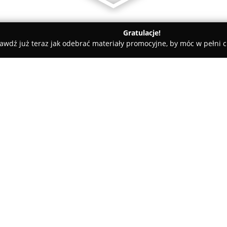
Gratulacje!
awdź już teraz jak odebrać materiały promocyjne, by móc w pełni c
M2 Nieruchomości
O firmie:
M2 Nieruchomości
to firma fu
2003 roku, oferująca usługi k
nieruchomościami na terenie 
Siedziba przedsiębiorstwa mieśc
Pokaż więcej >>
pośrednictwo w kupnie i sprze
działek zlokalizowanych w atra
Priorytetem dla M2 Nieruchomoś