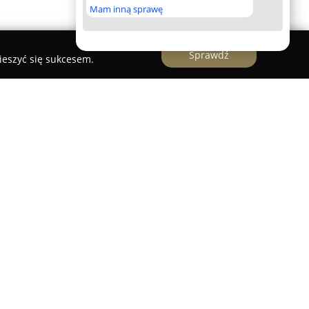
Mam inną sprawę
Sprawdź
ieszyć się sukcesem.
nkcjonująca w branży nieruchomości od stycznia
ompleksowego pośrednictwa w obrocie
całego województwa zachodniopomorskiego.
i się w Stargardzie. Firma realizuje
daży domów, mieszkań, lokali użytkowych oraz
kcyjnych miejscach regionu.
ci pozostaje rzetelność obsługi, profesjonalizm