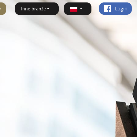
ę
Login
Inne branże