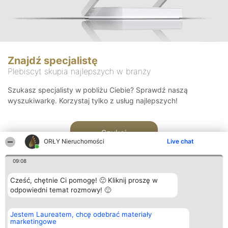
Znajdź specjalistę
Plebiscyt skupia najlepszych w branży
Szukasz specjalisty w pobliżu Ciebie? Sprawdź naszą
wyszukiwarkę. Korzystaj tylko z usług najlepszych!
Szukaj
ORŁY Nieruchomości
Live chat
09:08
Cześć, chętnie Ci pomogę! 🙂 Kliknij proszę w
odpowiedni temat rozmowy! 🙂
Organizator plebiscytu
Plebiscyt
Kontakt
Jestem Laureatem, chcę odebrać materiały
Bright Side Solutions sp. z o.
Laureaci
Kontakt
marketingowe
o. sp. k.
Lista