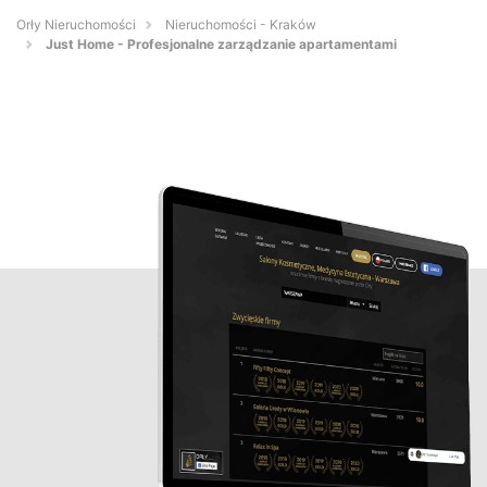
Orły Nieruchomości
Nieruchomości - Kraków
Just Home - Profesjonalne zarządzanie apartamentami