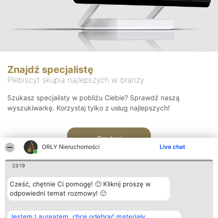
Znajdź specjalistę
Plebiscyt skupia najlepszych w branży
Szukasz specjalisty w pobliżu Ciebie? Sprawdź naszą
wyszukiwarkę. Korzystaj tylko z usług najlepszych!
Szukaj
ORŁY Nieruchomości
Live chat
23:19
Cześć, chętnie Ci pomogę! 🙂 Kliknij proszę w
odpowiedni temat rozmowy! 🙂
Organizator plebiscytu
Plebiscyt
Kontakt
Jestem Laureatem, chcę odebrać materiały
Bright Side Solutions sp. z o.
Laureaci
Kontakt