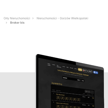
Orły Nieruchomości
Nieruchomości - Gorzów Wielkopolski
Broker bis