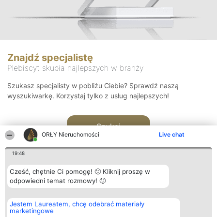
Znajdź specjalistę
Plebiscyt skupia najlepszych w branży
Szukasz specjalisty w pobliżu Ciebie? Sprawdź naszą
wyszukiwarkę. Korzystaj tylko z usług najlepszych!
Szukaj
ORŁY Nieruchomości
Live chat
19:48
Cześć, chętnie Ci pomogę! 🙂 Kliknij proszę w
odpowiedni temat rozmowy! 🙂
Organizator plebiscytu
Plebiscyt
Kontakt
Jestem Laureatem, chcę odebrać materiały
Bright Side Solutions sp. z o.
Laureaci
Kontakt
marketingowe
o. sp. k.
Lista