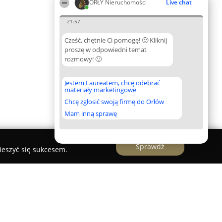
ORŁY Nieruchomości
Live chat
21:57
Cześć, chętnie Ci pomogę! 🙂 Kliknij
proszę w odpowiedni temat
rozmowy! 🙂
Jestem Laureatem, chcę odebrać
materiały marketingowe
Chcę zgłosić swoją firmę do Orłów
Mam inną sprawę
Sprawdź
ieszyć się sukcesem.