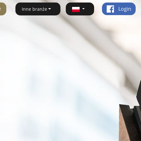
ę
Login
Inne branże