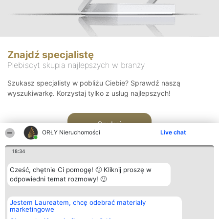
Znajdź specjalistę
Plebiscyt skupia najlepszych w branży
Szukasz specjalisty w pobliżu Ciebie? Sprawdź naszą
wyszukiwarkę. Korzystaj tylko z usług najlepszych!
Szukaj
ORŁY Nieruchomości
Live chat
18:34
Cześć, chętnie Ci pomogę! 🙂 Kliknij proszę w
odpowiedni temat rozmowy! 🙂
Organizator plebiscytu
Plebiscyt
Kontakt
Jestem Laureatem, chcę odebrać materiały
Bright Side Solutions sp. z o.
Laureaci
Kontakt
marketingowe
o. sp. k.
Lista
ul. Ruska 22
wszystkich