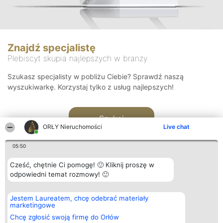
Znajdź specjalistę
Plebiscyt skupia najlepszych w branży
Szukasz specjalisty w pobliżu Ciebie? Sprawdź naszą
wyszukiwarkę. Korzystaj tylko z usług najlepszych!
Szukaj
ORŁY Nieruchomości
Live chat
05:50
Cześć, chętnie Ci pomogę! 🙂 Kliknij proszę w
odpowiedni temat rozmowy! 🙂
Organizator plebiscytu
Plebiscyt
Kontakt
Jestem Laureatem, chcę odebrać materiały
Bright Side Solutions sp. z o.
Laureaci
Kontakt
marketingowe
o. sp. k.
Lista
ul. Ruska 22
wszystkich
Chcę zgłosić swoją firmę do Orłów
Wrocław 50-079
Laureatów