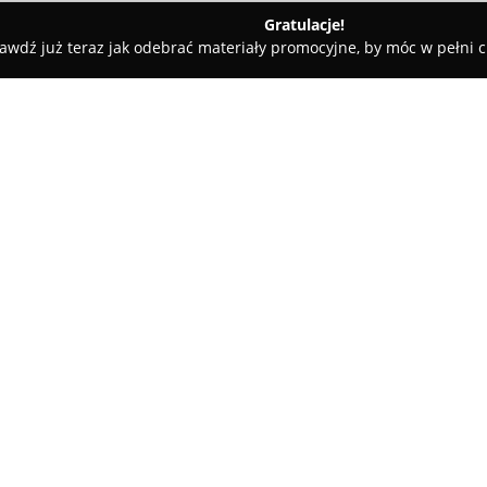
Gratulacje!
awdź już teraz jak odebrać materiały promocyjne, by móc w pełni c
Zarządzanie Nieruchomościami ASMA
MA
O firmie:
Zarządzanie Nieruchomościa
nieruchomości na terenie Poz
dwudziestu pięciu lat. Specja
i sprzedaży nieruchomości mie
ze specjalistów świadczących u
indywidualnych właścicieli, za
prawnym, administracyjnym or
Wieloletnia obecność firmy na
wysokich standardów obsługi i