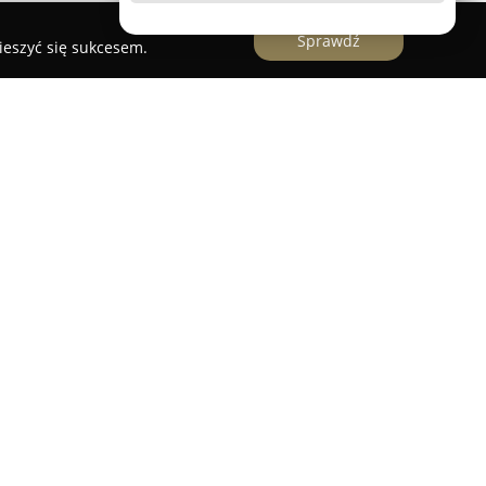
Sprawdź
ieszyć się sukcesem.
mi ASMA
to firma działająca w branży
nania, z doświadczeniem sięgającym ponad
lizuje się w kompleksowym zarządzaniu, wynajmie
szkalnych oraz komercyjnych. Zespół składa się
sługi na rzecz wspólnot mieszkaniowych i
pewniając wsparcie w zakresie technicznym,
az finansowo-windykacyjnym.
 poznańskim rynku pozwoliła na rozwinięcie
 skuteczną optymalizację kosztów