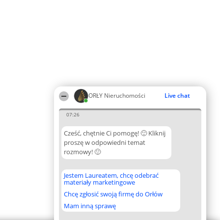
ORŁY Nieruchomości
Live chat
07:26
Cześć, chętnie Ci pomogę! 🙂 Kliknij
proszę w odpowiedni temat
rozmowy! 🙂
Jestem Laureatem, chcę odebrać
materiały marketingowe
Chcę zgłosić swoją firmę do Orłów
Mam inną sprawę