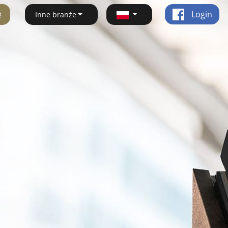
ę
Login
Inne branże