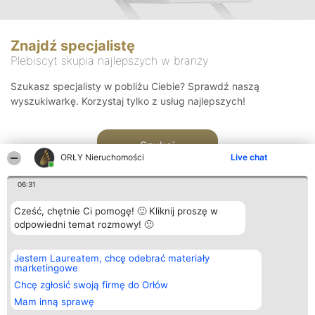
Znajdź specjalistę
Plebiscyt skupia najlepszych w branży
Szukasz specjalisty w pobliżu Ciebie? Sprawdź naszą
wyszukiwarkę. Korzystaj tylko z usług najlepszych!
Szukaj
ORŁY Nieruchomości
Live chat
06:31
Cześć, chętnie Ci pomogę! 🙂 Kliknij proszę w
odpowiedni temat rozmowy! 🙂
Organizator plebiscytu
Plebiscyt
Kontakt
Jestem Laureatem, chcę odebrać materiały
Bright Side Solutions sp. z o.
Laureaci
Kontakt
marketingowe
o. sp. k.
Lista
ul. Ruska 22
wszystkich
Chcę zgłosić swoją firmę do Orłów
Wrocław 50-079
Laureatów
Mam inną sprawę
KRS 0000749100 | Regon
Zasady
381313360 | NIP 8943132676
Regulamin