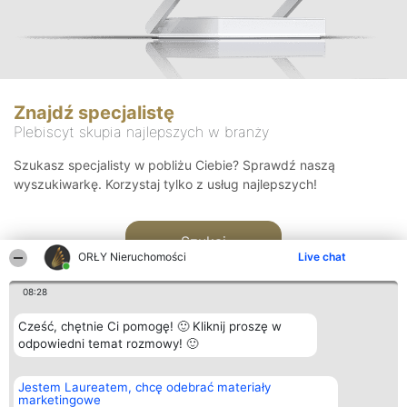
Znajdź specjalistę
Plebiscyt skupia najlepszych w branży
Szukasz specjalisty w pobliżu Ciebie? Sprawdź naszą
wyszukiwarkę. Korzystaj tylko z usług najlepszych!
Szukaj
ORŁY Nieruchomości
Live chat
08:28
Cześć, chętnie Ci pomogę! 🙂 Kliknij proszę w
odpowiedni temat rozmowy! 🙂
Organizator plebiscytu
Plebiscyt
Kontakt
Jestem Laureatem, chcę odebrać materiały
Bright Side Solutions sp. z o.
Laureaci
Kontakt
marketingowe
o. sp. k.
Lista