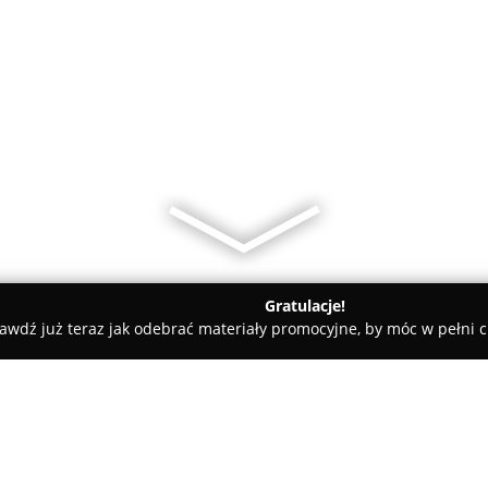
Gratulacje!
awdź już teraz jak odebrać materiały promocyjne, by móc w pełni c
Nieruchomości ROMA Beata Brzezina-Pasionek