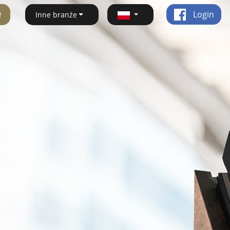
ę
Login
Inne branże