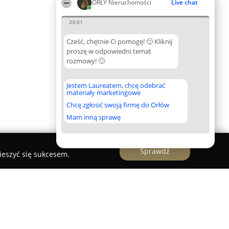
ORŁY Nieruchomości
Live chat
23:01
Cześć, chętnie Ci pomogę! 🙂 Kliknij
proszę w odpowiedni temat
rozmowy! 🙂
Jestem Laureatem, chcę odebrać
materiały marketingowe
Chcę zgłosić swoją firmę do Orłów
Mam inną sprawę
Sprawdź
ieszyć się sukcesem.