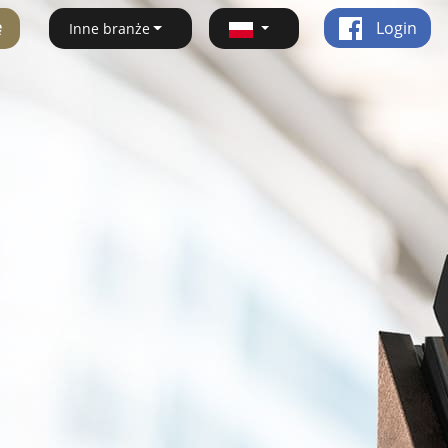
ę
Login
Inne branże