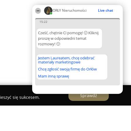
ORŁY Nieruchomości
Live chat
15:22
Cześć, chętnie Ci pomogę! 🙂 Kliknij
proszę w odpowiedni temat
rozmowy! 🙂
Jestem Laureatem, chcę odebrać
materiały marketingowe
Chcę zgłosić swoją firmę do Orłów
Mam inną sprawę
Sprawdź
ieszyć się sukcesem.