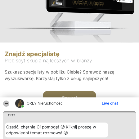
Znajdź specjalistę
Plebiscyt skupia najlepszych w branży
Szukasz specjalisty w pobliżu Ciebie? Sprawdź naszą
wyszukiwarkę. Korzystaj tylko z usług najlepszych!
Szukaj
ORŁY Nieruchomości
Live chat
11:17
Cześć, chętnie Ci pomogę! 🙂 Kliknij proszę w
odpowiedni temat rozmowy! 🙂