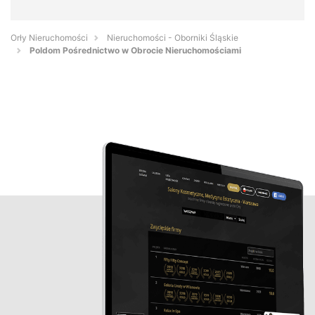
Orły Nieruchomości
Nieruchomości - Oborniki Śląskie
Poldom Pośrednictwo w Obrocie Nieruchomościami