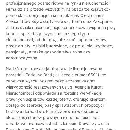
profesjonalnego pośrednictwa na rynku nieruchomości.
Firma działa przede wszystkim na obszarze kujawsko-
pomorskim, obejmując miasta takie jak Ciechocinek,
Aleksandrów Kujawski, Nieszawa, Toruń oraz Zakopane.
Zakres działalności obejmuje kompleksowe wsparcie przy
kupnie, sprzedaży i wynajmie różnego typu
nieruchomości, od domów, mieszkań i apartamentów,
przez grunty, działki budowlane, aż po lokale użytkowe,
pensjonaty, a także gospodarstwa rolne czy
agroturystyczne.
Nadzór nad transakcjami sprawuje licencjonowany
pośrednik Tadeusz Brzdęk (licencja numer 6691), co
zapewnia wysoki poziom bezpieczeństwa oraz
wiarygodność realizowanych usług. Agencja Kurort
Nieruchomości odpowiada za rzetelną weryfikację
prawnych aspektów każdej oferty, oferując klientom
dostęp do szerokiej bazy sprawdzonych propozycji i
fachowe doradztwo. Firma zapewnia wsparcie w
aktualizacji stanów prawnych nieruchomości oraz
doradztwo finansowe. Jest członkiem Stowarzyszenia
Pośredników Obrotu Nieruchomościami Pomorza i Kujaw i