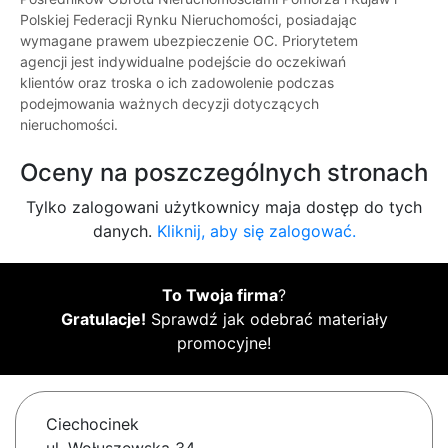
Polskiej Federacji Rynku Nieruchomości, posiadając
wymagane prawem ubezpieczenie OC. Priorytetem
agencji jest indywidualne podejście do oczekiwań
klientów oraz troska o ich zadowolenie podczas
podejmowania ważnych decyzji dotyczących
nieruchomości.
Oceny na poszczególnych stronach
Tylko zalogowani użytkownicy maja dostęp do tych
danych.
Kliknij, aby się zalogować.
To Twoja firma
?
Gratulacje!
Sprawdź jak odebrać materiały
promocyjne!
Ciechocinek