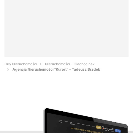
Orły Nieruchomości
Nieruchomości - Ciechocinek
Agencja Nieruchomości "Kurort" - Tadeusz Brzdęk