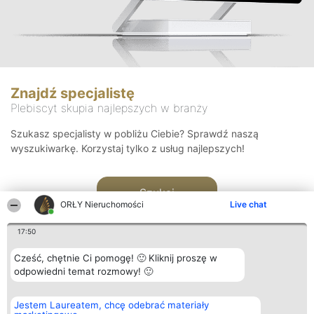
Znajdź specjalistę
Plebiscyt skupia najlepszych w branży
Szukasz specjalisty w pobliżu Ciebie? Sprawdź naszą
wyszukiwarkę. Korzystaj tylko z usług najlepszych!
Szukaj
ORŁY Nieruchomości
Live chat
17:50
Cześć, chętnie Ci pomogę! 🙂 Kliknij proszę w
odpowiedni temat rozmowy! 🙂
Organizator plebiscytu
Plebiscyt
Kontakt
Jestem Laureatem, chcę odebrać materiały
Bright Side Solutions sp. z o.
Laureaci
Kontakt