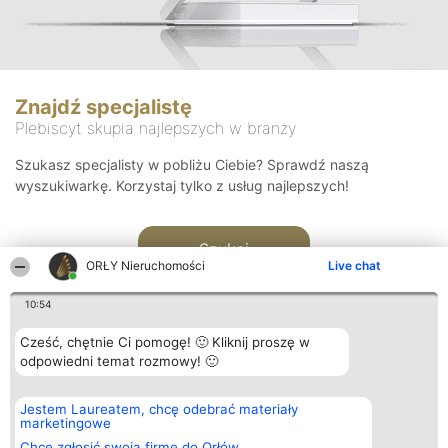
Znajdź specjalistę
Plebiscyt skupia najlepszych w branży
Szukasz specjalisty w pobliżu Ciebie? Sprawdź naszą
wyszukiwarkę. Korzystaj tylko z usług najlepszych!
Szukaj
ORŁY Nieruchomości
Live chat
10:54
Cześć, chętnie Ci pomogę! 🙂 Kliknij proszę w
odpowiedni temat rozmowy! 🙂
Organizator plebiscytu
Plebiscyt
Kontakt
Jestem Laureatem, chcę odebrać materiały
Bright Side Solutions sp. z o.
Laureaci
Kontakt
marketingowe
o. sp. k.
Lista
ul. Ruska 22
wszystkich
Chcę zgłosić swoją firmę do Orłów