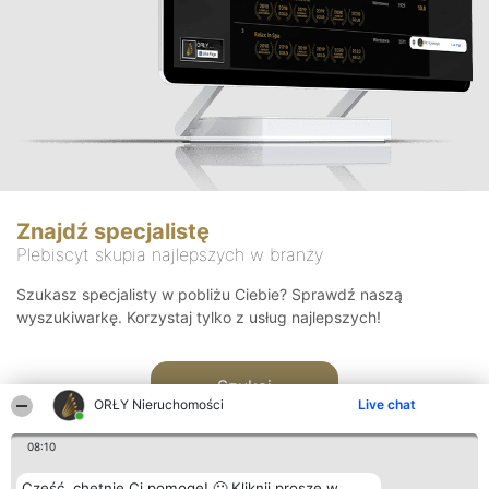
Znajdź specjalistę
Plebiscyt skupia najlepszych w branży
Szukasz specjalisty w pobliżu Ciebie? Sprawdź naszą
wyszukiwarkę. Korzystaj tylko z usług najlepszych!
Szukaj
ORŁY Nieruchomości
Live chat
08:10
Cześć, chętnie Ci pomogę! 🙂 Kliknij proszę w