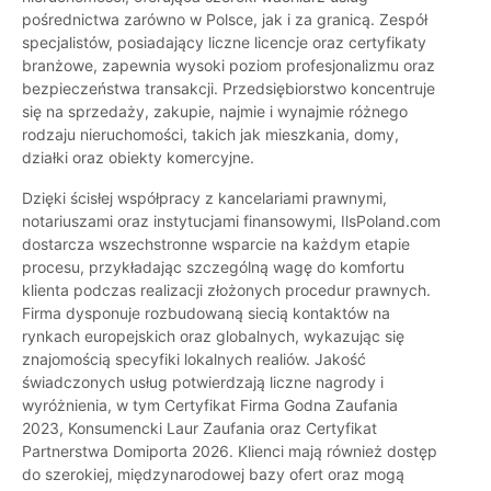
pośrednictwa zarówno w Polsce, jak i za granicą. Zespół
specjalistów, posiadający liczne licencje oraz certyfikaty
branżowe, zapewnia wysoki poziom profesjonalizmu oraz
bezpieczeństwa transakcji. Przedsiębiorstwo koncentruje
się na sprzedaży, zakupie, najmie i wynajmie różnego
rodzaju nieruchomości, takich jak mieszkania, domy,
działki oraz obiekty komercyjne.
Dzięki ścisłej współpracy z kancelariami prawnymi,
notariuszami oraz instytucjami finansowymi, IlsPoland.com
dostarcza wszechstronne wsparcie na każdym etapie
procesu, przykładając szczególną wagę do komfortu
klienta podczas realizacji złożonych procedur prawnych.
Firma dysponuje rozbudowaną siecią kontaktów na
rynkach europejskich oraz globalnych, wykazując się
znajomością specyfiki lokalnych realiów. Jakość
świadczonych usług potwierdzają liczne nagrody i
wyróżnienia, w tym Certyfikat Firma Godna Zaufania
2023, Konsumencki Laur Zaufania oraz Certyfikat
Partnerstwa Domiporta 2026. Klienci mają również dostęp
do szerokiej, międzynarodowej bazy ofert oraz mogą