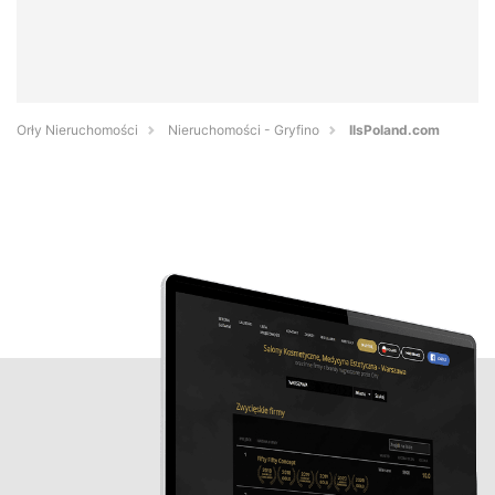
Orły Nieruchomości
Nieruchomości - Gryfino
IlsPoland.com