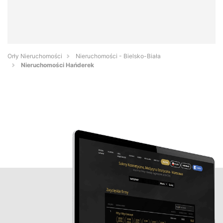
Orły Nieruchomości
Nieruchomości - Bielsko-Biała
Nieruchomości Hańderek