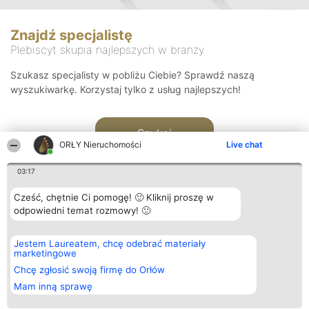
Znajdź specjalistę
Plebiscyt skupia najlepszych w branży
Szukasz specjalisty w pobliżu Ciebie? Sprawdź naszą
wyszukiwarkę. Korzystaj tylko z usług najlepszych!
Szukaj
ORŁY Nieruchomości
Live chat
03:17
Cześć, chętnie Ci pomogę! 🙂 Kliknij proszę w
odpowiedni temat rozmowy! 🙂
Organizator plebiscytu
Plebiscyt
Kontakt
Jestem Laureatem, chcę odebrać materiały
Bright Side Solutions sp. z o.
Laureaci
Kontakt
marketingowe
o. sp. k.
Lista
ul. Ruska 22
wszystkich
Chcę zgłosić swoją firmę do Orłów
Wrocław 50-079
Laureatów
Mam inną sprawę
KRS 0000749100 | Regon
Zasady
381313360 | NIP 8943132676
Regulamin
+48 508 492 400
Polityka