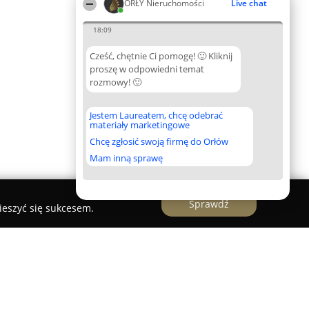
ORŁY Nieruchomości
Live chat
18:09
Cześć, chętnie Ci pomogę! 🙂 Kliknij
proszę w odpowiedni temat
rozmowy! 🙂
Jestem Laureatem, chcę odebrać
materiały marketingowe
Chcę zgłosić swoją firmę do Orłów
Mam inną sprawę
Sprawdź
ieszyć się sukcesem.