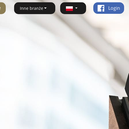
ę
Login
Inne branże