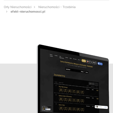
Orły Nieruchomości
Nieruchomości - Trzebinia
efekt-nieruchomosci.pl