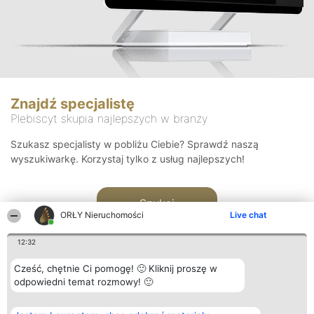
Znajdź specjalistę
Plebiscyt skupia najlepszych w branży
Szukasz specjalisty w pobliżu Ciebie? Sprawdź naszą
wyszukiwarkę. Korzystaj tylko z usług najlepszych!
Szukaj
ORŁY Nieruchomości
Live chat
12:32
Cześć, chętnie Ci pomogę! 🙂 Kliknij proszę w
odpowiedni temat rozmowy! 🙂
Organizator plebiscytu
Plebiscyt
Kontakt