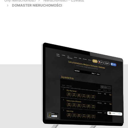
Orły Nieruchomości
Nieruchomości - Czeladź
DOMASTER NIERUCHOMOŚCI