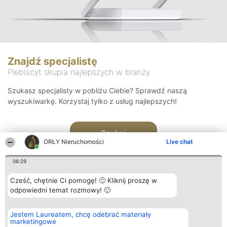
Znajdź specjalistę
Plebiscyt skupia najlepszych w branży
Szukasz specjalisty w pobliżu Ciebie? Sprawdź naszą
wyszukiwarkę. Korzystaj tylko z usług najlepszych!
Szukaj
ORŁY Nieruchomości
Live chat
06:29
Cześć, chętnie Ci pomogę! 🙂 Kliknij proszę w
odpowiedni temat rozmowy! 🙂
Organizator plebiscytu
Plebiscyt
Kontakt
Jestem Laureatem, chcę odebrać materiały
Bright Side Solutions sp. z o.
Laureaci
Kontakt
marketingowe
o. sp. k.
Lista