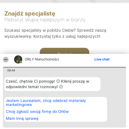
Znajdź specjalistę
Plebiscyt skupia najlepszych w branży
Szukasz specjalisty w pobliżu Ciebie? Sprawdź naszą
wyszukiwarkę. Korzystaj tylko z usług najlepszych!
Szukaj
ORŁY Nieruchomości
Live chat
09:44
Cześć, chętnie Ci pomogę! 🙂 Kliknij proszę w
odpowiedni temat rozmowy! 🙂
Organizator plebiscytu
Plebiscyt
Kontakt
Jestem Laureatem, chcę odebrać materiały
Bright Side Solutions sp. z o.
Laureaci
Kontakt
marketingowe
o. sp. k.
Lista
ul. Ruska 22
wszystkich
Chcę zgłosić swoją firmę do Orłów
Wrocław 50-079
Laureatów
Mam inną sprawę
KRS 0000749100 | Regon
Zasady
381313360 | NIP 8943132676
Regulamin
+48 508 492 400
Polityka