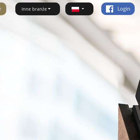
ę
Login
Inne branże