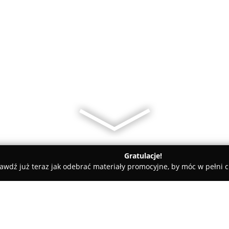
Gratulacje!
awdź już teraz jak odebrać materiały promocyjne, by móc w pełni c
n
Szczapa Hieronim. Biuro wyceny nieruchomości i projekto