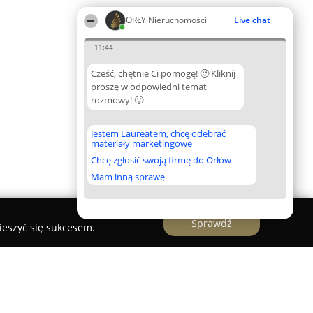
ORŁY Nieruchomości
Live chat
11:44
Cześć, chętnie Ci pomogę! 🙂 Kliknij
proszę w odpowiedni temat
rozmowy! 🙂
Jestem Laureatem, chcę odebrać
materiały marketingowe
Chcę zgłosić swoją firmę do Orłów
Mam inną sprawę
Sprawdź
ieszyć się sukcesem.
wania budowlanego