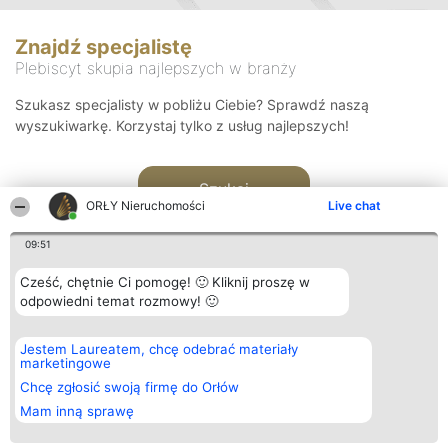
Znajdź specjalistę
Plebiscyt skupia najlepszych w branży
Szukasz specjalisty w pobliżu Ciebie? Sprawdź naszą
wyszukiwarkę. Korzystaj tylko z usług najlepszych!
Szukaj
ORŁY Nieruchomości
Live chat
09:51
Cześć, chętnie Ci pomogę! 🙂 Kliknij proszę w
odpowiedni temat rozmowy! 🙂
Organizator plebiscytu
Plebiscyt
Kontakt
Jestem Laureatem, chcę odebrać materiały
Bright Side Solutions sp. z o.
Laureaci
Kontakt
marketingowe
o. sp. k.
Lista
ul. Ruska 22
wszystkich
Chcę zgłosić swoją firmę do Orłów
Wrocław 50-079
Laureatów
Mam inną sprawę
KRS 0000749100 | Regon
Zasady
381313360 | NIP 8943132676
Regulamin
+48 508 492 400
Polityka