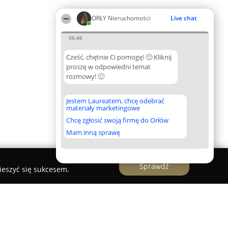
ORŁY Nieruchomości
Live chat
06:46
Cześć, chętnie Ci pomogę! 🙂 Kliknij
proszę w odpowiedni temat
rozmowy! 🙂
Jestem Laureatem, chcę odebrać
materiały marketingowe
Chcę zgłosić swoją firmę do Orłów
Mam inną sprawę
Sprawdź
ieszyć się sukcesem.