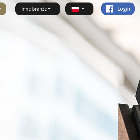
ę
Login
Inne branże