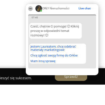
ORŁY Nieruchomości
Live chat
07:40
Cześć, chętnie Ci pomogę! 🙂 Kliknij
proszę w odpowiedni temat
rozmowy! 🙂
Jestem Laureatem, chcę odebrać
materiały marketingowe
Chcę zgłosić swoją firmę do Orłów
Mam inną sprawę
Sprawdź
ieszyć się sukcesem.