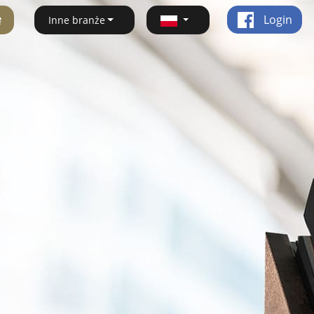
ę
Login
Inne branże