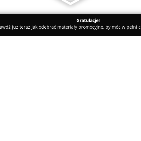
Gratulacje!
awdź już teraz jak odebrać materiały promocyjne, by móc w pełni c
Adminis Magda Kuzio
O firmie:
Adminis Magda Kuzio
to renom
nieruchomościami, które od 200
Firma skupia się na kompleks
wspólnotami mieszkaniowymi w
Pokaż więcej >>
obejmując zarówno obiekty zab
Działalność przedsiębiorstwa 
nieruchomości oraz znaczące z
przyczynia się do budowania z