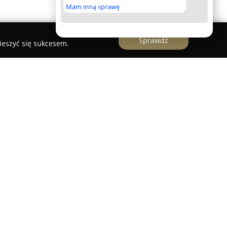
Mam inną sprawę
Sprawdź
ieszyć się sukcesem.
owane biuro specjalizujące się w zarządzaniu
0 roku świadczy usługi na rynku trójmiejskim.
owym administrowaniu oraz zarządzaniu
 Gdańsku oraz w okolicznych miejscowościach,
ytkowe, jak i nowe inwestycje deweloperskie.
wyróżnia indywidualne podejście do każdej
aangażowanie w realizowane usługi, co
aufania wśród klientów.