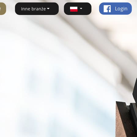
ę
Login
Inne branże