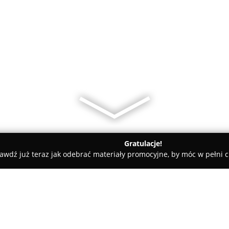
Gratulacje!
awdź już teraz jak odebrać materiały promocyjne, by móc w pełni c
KB Zarządca Nieruchomości Malbork