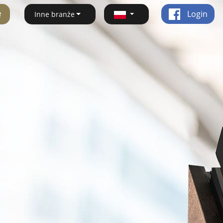
ę
Login
Inne branże