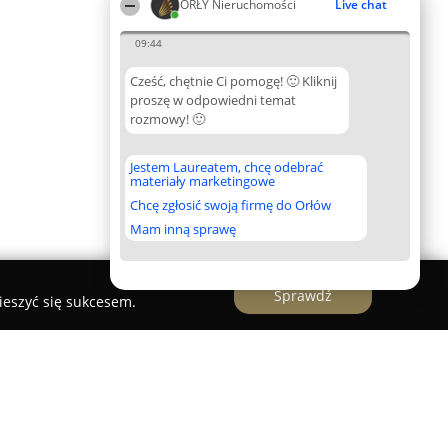
ORŁY Nieruchomości
Live chat
09:44
Cześć, chętnie Ci pomogę! 🙂 Kliknij
proszę w odpowiedni temat
rozmowy! 🙂
Jestem Laureatem, chcę odebrać
materiały marketingowe
Chcę zgłosić swoją firmę do Orłów
Mam inną sprawę
Sprawdź
ieszyć się sukcesem.