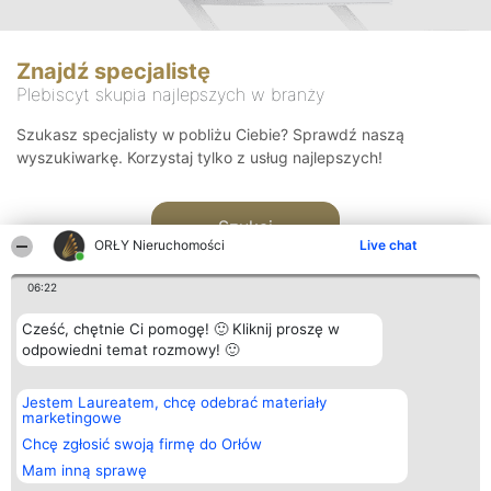
Znajdź specjalistę
Plebiscyt skupia najlepszych w branży
Szukasz specjalisty w pobliżu Ciebie? Sprawdź naszą
wyszukiwarkę. Korzystaj tylko z usług najlepszych!
Szukaj
ORŁY Nieruchomości
Live chat
06:22
Cześć, chętnie Ci pomogę! 🙂 Kliknij proszę w
odpowiedni temat rozmowy! 🙂
Organizator plebiscytu
Plebiscyt
Kontakt
Jestem Laureatem, chcę odebrać materiały
Bright Side Solutions sp. z o.
Laureaci
Kontakt
marketingowe
o. sp. k.
Lista
ul. Ruska 22
wszystkich
Chcę zgłosić swoją firmę do Orłów
Wrocław 50-079
Laureatów
Mam inną sprawę
KRS 0000749100 | Regon
Zasady
381313360 | NIP 8943132676
Regulamin