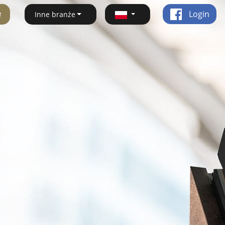
ę
Login
Inne branże