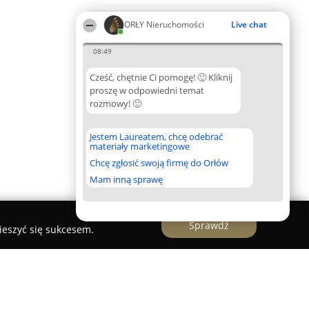
ORŁY Nieruchomości
Live chat
08:49
Cześć, chętnie Ci pomogę! 🙂 Kliknij
proszę w odpowiedni temat
rozmowy! 🙂
Jestem Laureatem, chcę odebrać
materiały marketingowe
Chcę zgłosić swoją firmę do Orłów
Mam inną sprawę
Sprawdź
ieszyć się sukcesem.