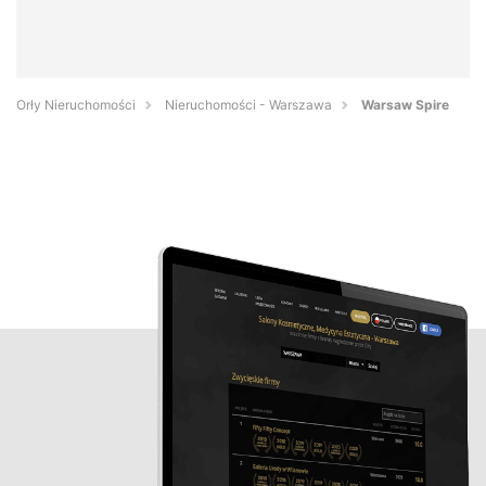
Orły Nieruchomości
Nieruchomości - Warszawa
Warsaw Spire