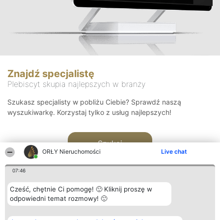
Znajdź specjalistę
Plebiscyt skupia najlepszych w branży
Szukasz specjalisty w pobliżu Ciebie? Sprawdź naszą
wyszukiwarkę. Korzystaj tylko z usług najlepszych!
Szukaj
ORŁY Nieruchomości
Live chat
07:46
Cześć, chętnie Ci pomogę! 🙂 Kliknij proszę w
odpowiedni temat rozmowy! 🙂
Organizator plebiscytu
Plebiscyt
Kontakt