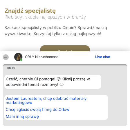
Znajdź specjalistę
Plebiscyt skupia najlepszych w branży
Szukasz specjalisty w pobliżu Ciebie? Sprawdź naszą
wyszukiwarkę. Korzystaj tylko z usług najlepszych!
Szukaj
ORŁY Nieruchomości
Live chat
08:49
Cześć, chętnie Ci pomogę! 🙂 Kliknij proszę w
odpowiedni temat rozmowy! 🙂
Organizator plebiscytu
Plebiscyt
Kontakt
Jestem Laureatem, chcę odebrać materiały
Bright Side Solutions sp. z o.
Laureaci
Kontakt
marketingowe
o. sp. k.
Lista
ul. Ruska 22
wszystkich
Chcę zgłosić swoją firmę do Orłów
Wrocław 50-079
Laureatów
Mam inną sprawę
KRS 0000749100 | Regon
Zasady
381313360 | NIP 8943132676
Regulamin
+48 508 492 400
Polityka
Prywatności