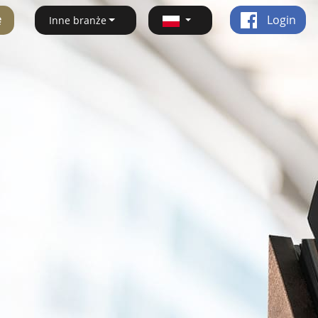
ę
Login
Inne branże