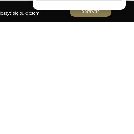
Sprawdź
ieszyć się sukcesem.
łającą na rynku nieruchomości w Katowicach,
je się w kompleksowym zarządzaniu najmem oraz
ia. Przedsiębiorstwo wyróżnia się
ścią działań i dbaniem o budowanie
niając klientom efektywność oraz spokój w
ywami.
ertów, którzy proponują pełne wsparcie na etapie
em, w tym renowacje oraz profesjonalny home
podejście umożliwia szybkie pozyskanie