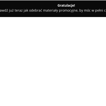
Gratulacje!
awdź już teraz jak odebrać materiały promocyjne, by móc w pełni c
Unidom Invest
O firmie:
Unidom Invest
jest firmą dzia
która od 2003 roku specjalizu
wsparciu inwestycji w mieszkan
profesjonalizmem, przejrzysto
długofalowego zaufania, zapew
zarządzaniu powierzonymi akt
Zespół firmy składa się z eksp
przygotowania lokali na wynaj
staging. Takie wszechstronne 