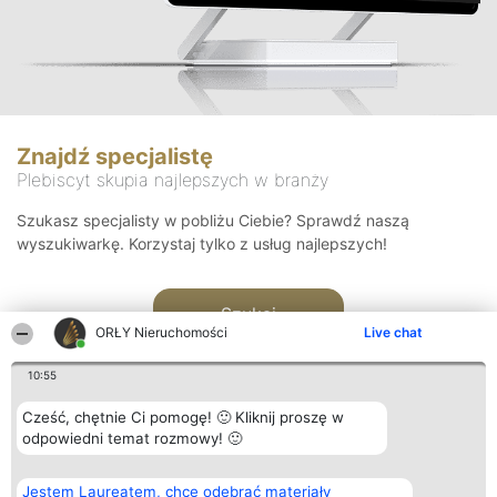
Znajdź specjalistę
Plebiscyt skupia najlepszych w branży
Szukasz specjalisty w pobliżu Ciebie? Sprawdź naszą
wyszukiwarkę. Korzystaj tylko z usług najlepszych!
Szukaj
ORŁY Nieruchomości
Live chat
10:55
Cześć, chętnie Ci pomogę! 🙂 Kliknij proszę w
odpowiedni temat rozmowy! 🙂
Organizator plebiscytu
Plebiscyt
Kontakt
Jestem Laureatem, chcę odebrać materiały
Bright Side Solutions sp. z o.
Laureaci
Kontakt