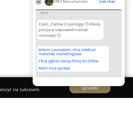
ORŁY Nieruchomości
Live chat
18:32
Cześć, chętnie Ci pomogę! 🙂 Kliknij
proszę w odpowiedni temat
rozmowy! 🙂
Jestem Laureatem, chcę odebrać
materiały marketingowe
Chcę zgłosić swoją firmę do Orłów
Mam inną sprawę
Sprawdź
ieszyć się sukcesem.