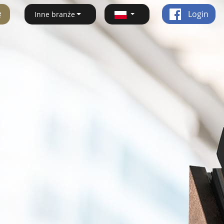
ę
Login
Inne branże