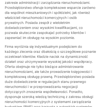
zakresie administracji i zarządzania nieruchomościami.
Przedsiębiorstwo oferuje kompleksowe wsparcie zarówno
dla wspólnot mieszkaniowych i spółdzielni, jak również
właścicieli nieruchomości komercyjnych i osób
prywatnych. Posiada zespół z wieloletnim
doświadczeniem oraz wysokimi kwalifikacjami, co
pozwala skutecznie zaspokajać potrzeby klientów i
zapewniać im obsługę na wysokim poziomie.
Firma wyróżnia się indywidualnym podejściem do
każdego zlecenia oraz dbałością o szczegółowe poznanie
oczekiwań klientów. Kładzie nacisk na dynamiczność
działań oraz utrzymywanie wysokiej jakości współpracy.
Oferta obejmuje nie tylko bieżące administrowanie
nieruchomościami, ale także prowadzenie księgowości i
kompleksową obsługę prawną. Przedsiębiorstwo posiada
duże doświadczenie w regulacjach stanu prawnego
nieruchomości i w przeprowadzaniu negocjacji
dotyczących znoszenia współwłasności. Ponadto,
dysponuje szeroką wiedzą techniczną z zakresu obsługi
nieruchomości komercyjnych z systemami zarządzania
budynkiem (BMS) oraz korzysta z autorskich systemów