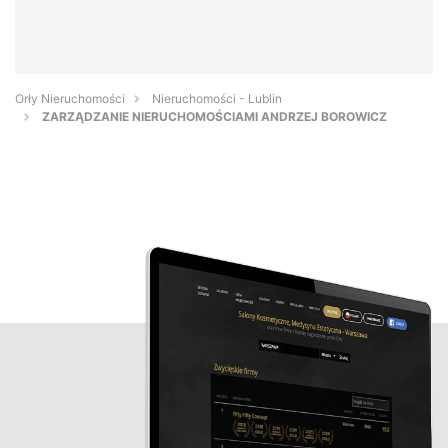
Orły Nieruchomości
Nieruchomości - Lublin
ZARZĄDZANIE NIERUCHOMOŚCIAMI ANDRZEJ BOROWICZ