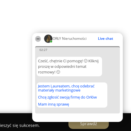
ORŁY Nieruchomości
Live chat
02:27
Cześć, chętnie Ci pomogę! 🙂 Kliknij
proszę w odpowiedni temat
rozmowy! 🙂
Jestem Laureatem, chcę odebrać
materiały marketingowe
Chcę zgłosić swoją firmę do Orłów
Mam inną sprawę
Sprawdź
ieszyć się sukcesem.