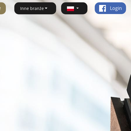
ę
Login
Inne branże