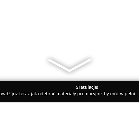
Gratulacje!
awdź już teraz jak odebrać materiały promocyjne, by móc w pełni c
Nieruchomości Anna Paderewska-Butta Re/Max Top