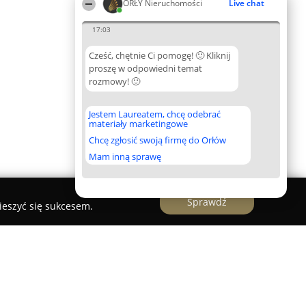
ORŁY Nieruchomości
Live chat
17:03
Cześć, chętnie Ci pomogę! 🙂 Kliknij
proszę w odpowiedni temat
rozmowy! 🙂
Jestem Laureatem, chcę odebrać
materiały marketingowe
Chcę zgłosić swoją firmę do Orłów
Mam inną sprawę
Sprawdź
ieszyć się sukcesem.