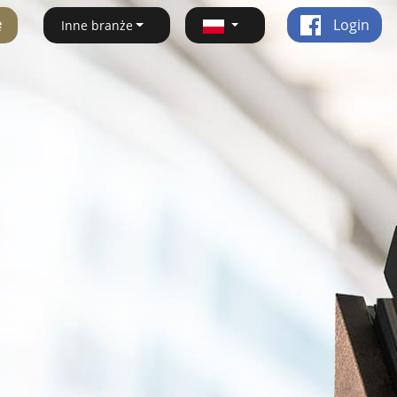
ę
Login
Inne branże