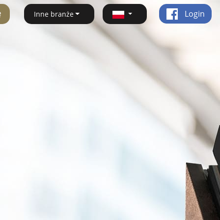
ę
Login
Inne branże