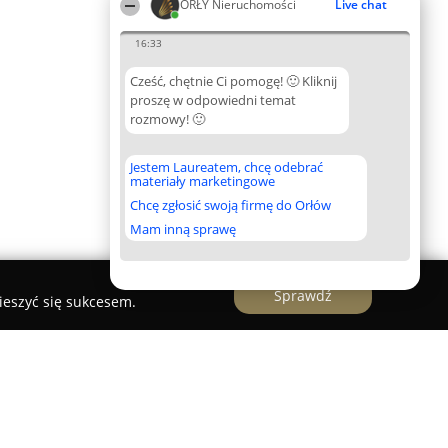
ORŁY Nieruchomości
Live chat
16:33
Cześć, chętnie Ci pomogę! 🙂 Kliknij
proszę w odpowiedni temat
rozmowy! 🙂
Jestem Laureatem, chcę odebrać
materiały marketingowe
Chcę zgłosić swoją firmę do Orłów
Mam inną sprawę
Sprawdź
ieszyć się sukcesem.