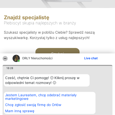
Znajdź specjalistę
Plebiscyt skupia najlepszych w branży
Szukasz specjalisty w pobliżu Ciebie? Sprawdź naszą
wyszukiwarkę. Korzystaj tylko z usług najlepszych!
Szukaj
ORŁY Nieruchomości
Live chat
18:28
Cześć, chętnie Ci pomogę! 🙂 Kliknij proszę w
odpowiedni temat rozmowy! 🙂
Organizator plebiscytu
Plebiscyt
Kontakt
Jestem Laureatem, chcę odebrać materiały
Bright Side Solutions sp. z o.
Laureaci
Kontakt
marketingowe
o. sp. k.
Lista
ul. Ruska 22
wszystkich
Chcę zgłosić swoją firmę do Orłów
Wrocław 50-079
Laureatów
Mam inną sprawę
KRS 0000749100 | Regon
Zasady
381313360 | NIP 8943132676
Regulamin