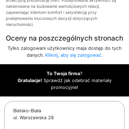
atrakcyjną prezentację ofert. Podejmowane aktywności są
nakierowane na budowanie wartościowych relacji,
zapewniając klientom komfort i satysfakcję przy
podejmowaniu kluczowych decyzji dotyczących
nieruchomości.
Oceny na poszczególnych stronach
Tylko zalogowani użytkownicy maja dostęp do tych
danych.
Kliknij, aby się zalogować.
To Twoja firma
?
Gratulacje!
Sprawdź jak odebrać materiały
promocyjne!
Bielsko-Biała
ul. Warszawska 28